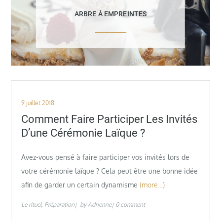
ARBRE À EMPREINTES
Posted
9 juillet 2018
on
Comment Faire Participer Les Invités
D’une Cérémonie Laïque ?
Avez-vous pensé à faire participer vos invités lors de
votre cérémonie laïque ? Cela peut être une bonne idée
afin de garder un certain dynamisme
(more…)
Le rituel
Préparation
by
Adrienne
0 comment