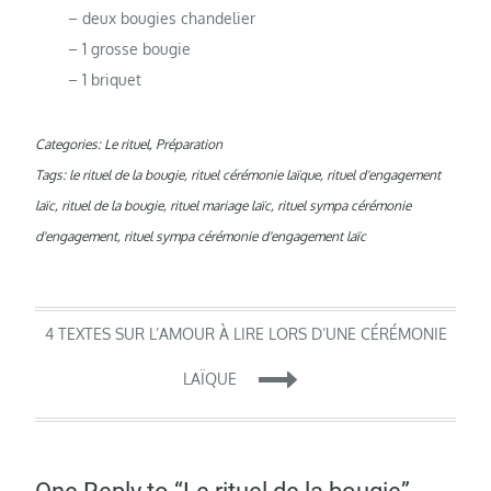
– deux bougies chandelier
– 1 grosse bougie
– 1 briquet
Categories:
Le rituel
,
Préparation
Tags:
le rituel de la bougie
,
rituel cérémonie laïque
,
rituel d'engagement
laïc
,
rituel de la bougie
,
rituel mariage laïc
,
rituel sympa cérémonie
d'engagement
,
rituel sympa cérémonie d'engagement laïc
Navigation
4 TEXTES SUR L’AMOUR À LIRE LORS D’UNE CÉRÉMONIE
LAÏQUE
de
l’article